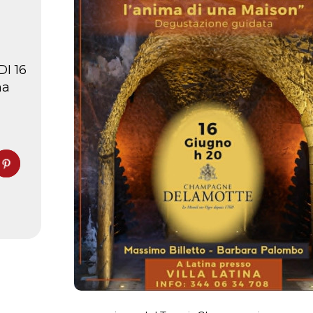
I 16
na