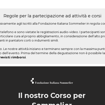
Regole per la partecipazione ad attività e corsi
ivamente agli Iscritti alla Fondazione Italiana Sommelier in regola co
elefono e sono vietate le registrazioni audio-video. I partecipanti son
olare cura al proprio abbigliamento, in considerazione dell’alto profil
i in pantaloni corti o indumenti simili.
. Le nostre attività iniziano e terminano sempre con la massima puntu
nizio dell’evento. Prima del termine della degustazione non è possibile 
evisti rimborsi
.
Il nostro Corso per