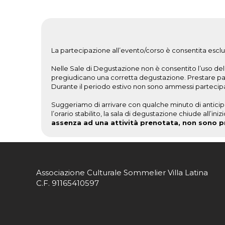
La partecipazione all’evento/corso è consentita esclus
Nelle Sale di Degustazione non è consentito l’uso del t
pregiudicano una corretta degustazione. Prestare partic
Durante il periodo estivo non sono ammessi partecipant
Suggeriamo di arrivare con qualche minuto di anticipo
l’orario stabilito, la sala di degustazione chiude all’i
assenza ad una attività prenotata, non sono pr
Associazione Culturale Sommelier Villa Latina
C.F. 91165410597